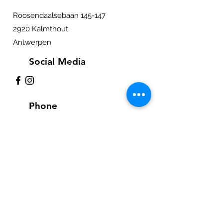
Roosendaalsebaan 145-147
2920 Kalmthout
Antwerpen
Social Media
Phone
+32 476 93 71 06
+32 475 29 85 52
E-mail
info@transboxx.be