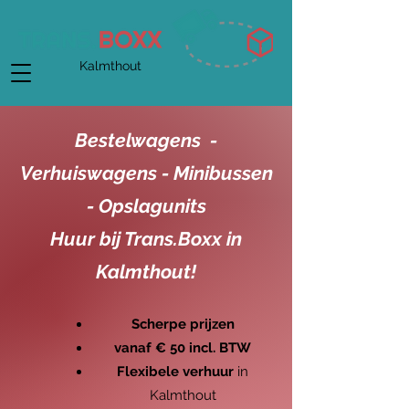
Kalmthout
Bestelwagens -
Verhuiswagens - Minibussen
-
Opslagunits
Huur bij Trans.Boxx in
Kalmthout!
Scherpe prijzen
​vanaf € 50 incl. BTW
Flexibele verhuur
in
Kalmthout