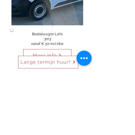
Bestelwagen L1H1
3m3
vanaf € 50 incl btw
Meer info
Lange termijn huur?
"Supervriendelijke en behulpzame
verhuurder. Vlot om mee af te spreken,
duidelijke afspraken. Ons busje was
gloednieuw, eenvoudig maar
comfortabel ingericht en was heerlijk
om mee te rijden zowel voor de
bestuurder als de 7 passagiers. Meer
dan voldoende kofferruimte voor alle
benodigdheden voor een skivakantie.
1813km op de teller!"